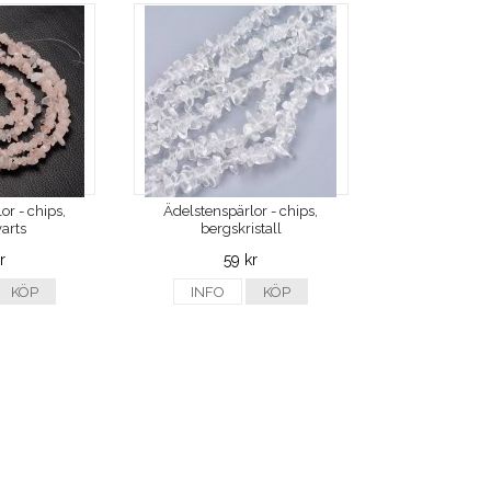
or - chips,
Ädelstenspärlor - chips,
arts
bergskristall
r
59 kr
KÖP
INFO
KÖP