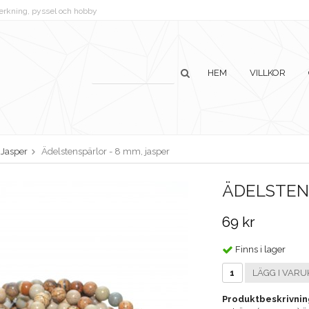
lverkning, pyssel och hobby
HEM
VILLKOR
Jasper
Ädelstenspärlor - 8 mm, jasper
ÄDELSTENS
69 kr
Finns i lager
LÄGG I VARU
Produktbeskrivnin