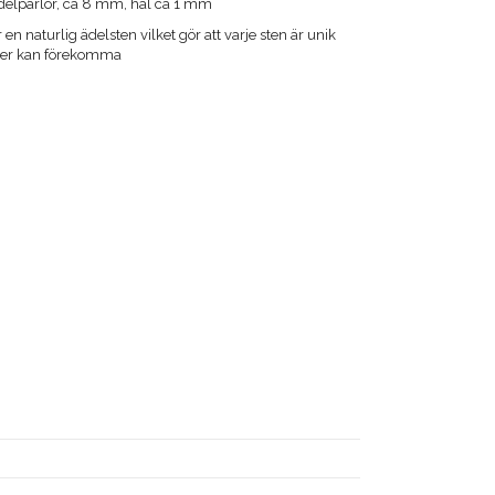
ädelpärlor, ca 8 mm, hål ca 1 mm
r en naturlig ädelsten vilket gör att varje sten är unik
ader kan förekomma