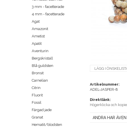
3 mm - facetterade
4 mm - facetterade
Agat
Amazonit
Ametist
Apatit
Aventurin
Bergskristall
Blå guldsten
LÄGG I ÖNSKELIST
Bronsit
Carnelian
Artikelnummer:
Citrin
ADEL-JASPER-8
Fluorit
Direktlänk:
Fossil
Högerklicka och kopi
Färgad jade
Granat
ANDRA HAR ÄVEN
Hematit/blodsten