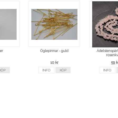
ver
Öglepinnar - guld
Ädelstenspärl
rosenkv
10 kr
59 k
KÖP
INFO
KÖP
INFO