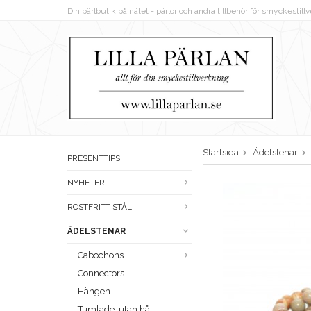
Din pärlbutik på nätet - pärlor och andra tillbehör för smyckestil
Startsida
Ädelstenar
PRESENTTIPS!
NYHETER
ROSTFRITT STÅL
ÄDELSTENAR
Cabochons
Connectors
Hängen
Tumlade, utan hål