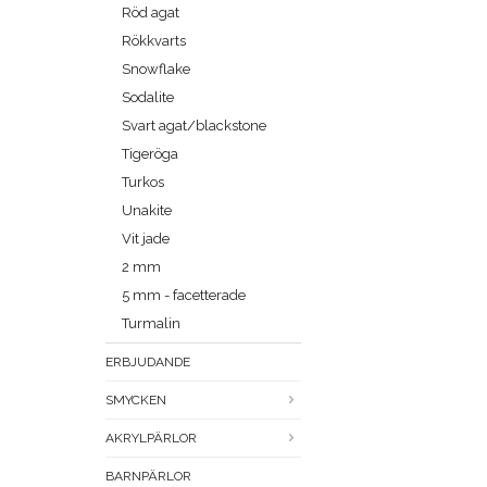
Röd agat
Rökkvarts
Snowflake
Sodalite
Svart agat/blackstone
Tigeröga
Turkos
Unakite
Vit jade
2 mm
5 mm - facetterade
Turmalin
ERBJUDANDE
SMYCKEN
AKRYLPÄRLOR
BARNPÄRLOR