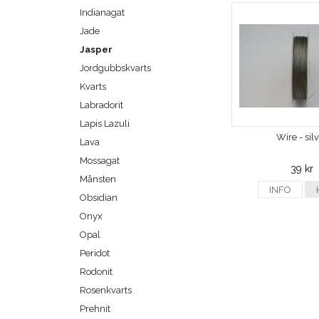
Indianagat
Jade
Jasper
Jordgubbskvarts
Kvarts
Labradorit
Lapis Lazuli
Wire - sil
Lava
Mossagat
39 kr
Månsten
INFO
Obsidian
Onyx
Opal
Peridot
Rodonit
Rosenkvarts
Prehnit