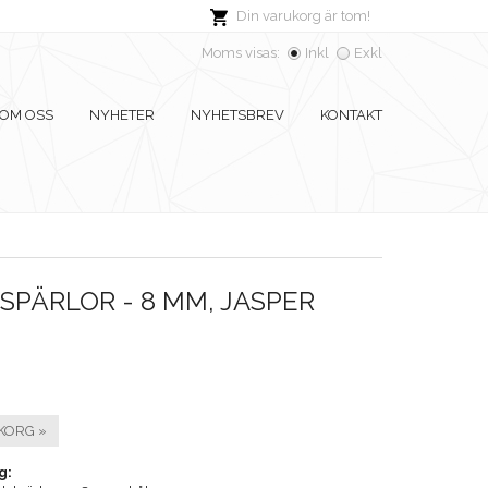
Din varukorg är tom!
Moms visas:
Inkl
Exkl
OM OSS
NYHETER
NYHETSBREV
KONTAKT
PÄRLOR - 8 MM, JASPER
KORG »
g: