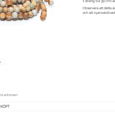
1 sträng (ca 39 cm) 
​Observera att detta ä
och att nyansskilln
A
era adressen
 KÖPT