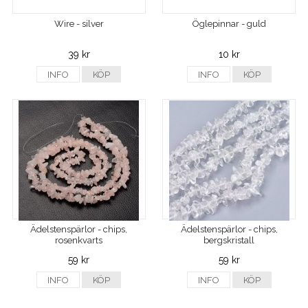
Wire - silver
Öglepinnar - guld
39 kr
10 kr
INFO
KÖP
INFO
KÖP
Ädelstenspärlor - chips,
Ädelstenspärlor - chips,
rosenkvarts
bergskristall
59 kr
59 kr
INFO
KÖP
INFO
KÖP