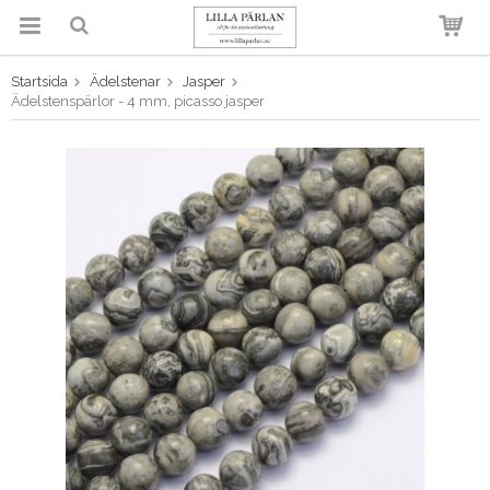
Startsida
Ädelstenar
Jasper
Produkten har blivit tillagd i
Ädelstenspärlor - 4 mm, picasso jasper
varukorgen