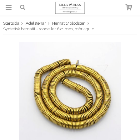
Startsida
Ädelstenar
Hematit/blodsten
Produkten har blivit tillagd i
Syntetisk hematit - rondeller 6x1 mm, mörk guld
varukorgen