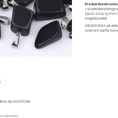
Produktbeskrivnin
1 st ädelstenshänge av
35x10-20x5-15 mm, b
oregelbundet)
OBSERVERA att detta ä
unikt och därför komm
A
BAIL-BLACKSTONE
era adressen