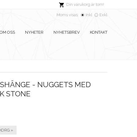
Din varukorg är tom!
Moms visas:
Inkl
Exkl
OM OSS
NYHETER
NYHETSBREV
KONTAKT
SHÄNGE - NUGGETS MED
CK STONE
KORG »