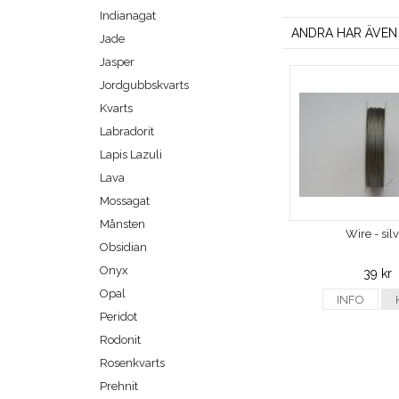
Indianagat
ANDRA HAR ÄVEN
Jade
Jasper
Jordgubbskvarts
Kvarts
Labradorit
Lapis Lazuli
Lava
Mossagat
Månsten
Wire - sil
Obsidian
Onyx
39 kr
Opal
INFO
Peridot
Rodonit
Rosenkvarts
Prehnit