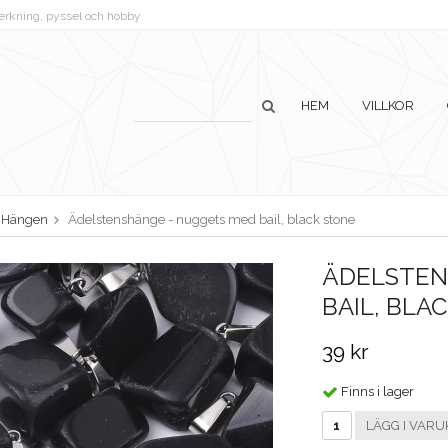
lverkning, pyssel och hobby
HEM
VILLKOR
Hängen
Ädelstenshänge - nuggets med bail, black stone
ÄDELSTEN
BAIL, BLA
39 kr
Finns i lager
LÄGG I VARU