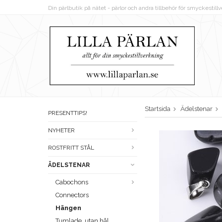
Din pärlbutik på nätet - pärlor och andra tillbehör för smyckestil
Startsida
Ädelstenar
PRESENTTIPS!
NYHETER
ROSTFRITT STÅL
ÄDELSTENAR
Cabochons
Connectors
Hängen
Tumlade, utan hål