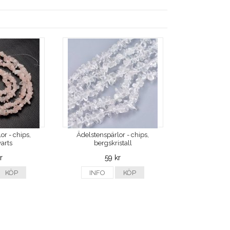
or - chips,
Ädelstenspärlor - chips,
arts
bergskristall
r
59 kr
KÖP
INFO
KÖP