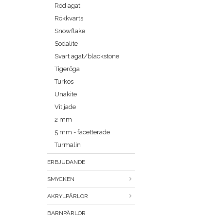
Röd agat
Rökkvarts
Snowflake
Sodalite
Svart agat/blackstone
Tigeröga
Turkos
Unakite
Vit jade
2 mm
5 mm - facetterade
Turmalin
ERBJUDANDE
SMYCKEN
AKRYLPÄRLOR
BARNPÄRLOR