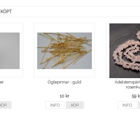
 KÖPT
ver
Öglepinnar - guld
Ädelstenspärl
rosenkv
10 kr
59 k
KÖP
INFO
KÖP
INFO