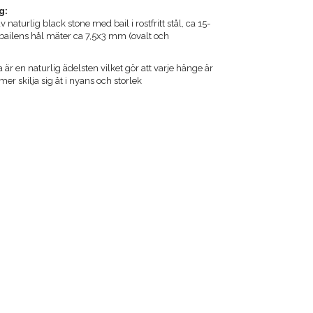
g:
 naturlig black stone med bail i rostfritt stål, ca 15-
ailens hål mäter ca 7,5x3 mm (ovalt och
r en naturlig ädelsten vilket gör att varje hänge är
er skilja sig åt i nyans och storlek