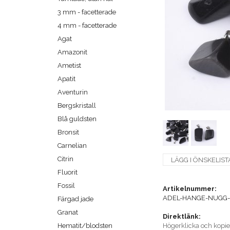
3 mm - facetterade
4 mm - facetterade
Agat
Amazonit
Ametist
Apatit
Aventurin
Bergskristall
Blå guldsten
Bronsit
Carnelian
Citrin
LÄGG I ÖNSKELIST
Fluorit
Fossil
Artikelnummer:
ADEL-HANGE-NUGG-
Färgad jade
Granat
Direktlänk:
Hematit/blodsten
Högerklicka och kopi