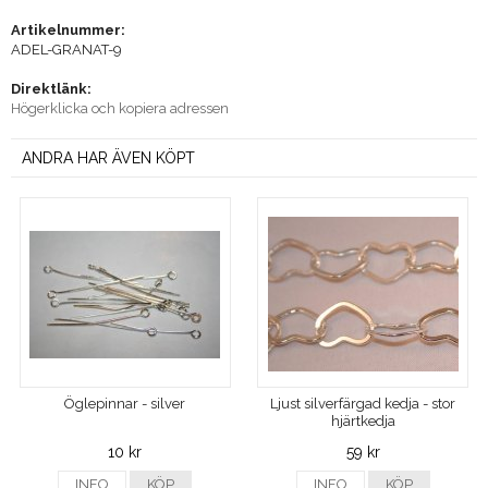
Artikelnummer:
ADEL-GRANAT-9
Direktlänk:
Högerklicka och kopiera adressen
ANDRA HAR ÄVEN KÖPT
Öglepinnar - silver
Ljust silverfärgad kedja - stor
hjärtkedja
10 kr
59 kr
INFO
KÖP
INFO
KÖP