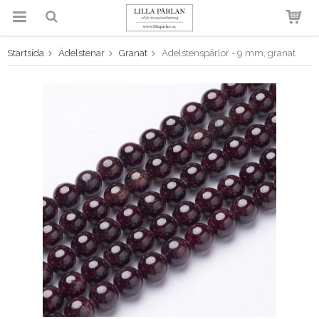
Startsida
Ädelstenar
Granat
Ädelstenspärlor - 9 mm, granat
Produkten har blivit tillagd i
varukorgen