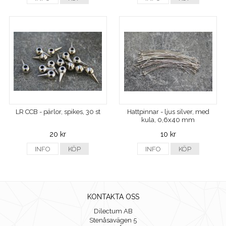
LR CCB - pärlor, spikes, 30 st
Hattpinnar - ljus silver, med
kula, 0,6x40 mm
20 kr
10 kr
INFO
KÖP
INFO
KÖP
KONTAKTA OSS
Dilectum AB
Stenåsavägen 5