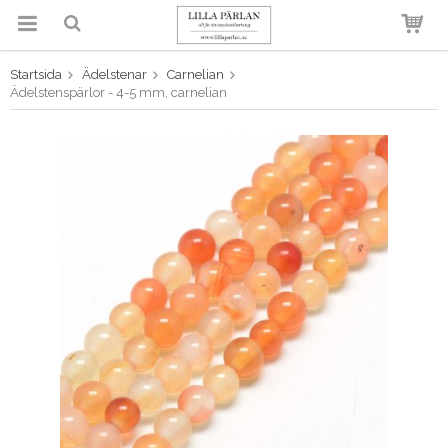
Startsida
Ädelstenar
Carnelian
Produkten har blivit tillagd i
Ädelstenspärlor - 4-5 mm, carnelian
varukorgen