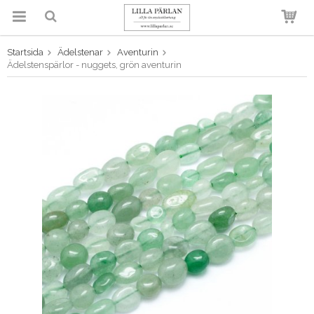
Startsida
Ädelstenar
Aventurin
Produkten har blivit tillagd i
Ädelstenspärlor - nuggets, grön aventurin
varukorgen