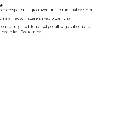
g:
ädelstenspärlor av grön aventurin, 6 mm, hål ca 1 mm
na är något mattare än vad bilden visar
 en naturlig ädelsten vilket gör att varje cabochon är
illnader kan förekomma