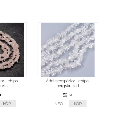
or - chips,
Ädelstenspärlor - chips,
arts
bergskristall
r
59 kr
KÖP
INFO
KÖP