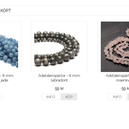
 KÖPT
 - 8 mm,
Ädelstenspärlor - 6 mm,
Ädelstenspärl
 jade
labradorit
rosenkv
59 kr
59 k
INFO
KÖP
INFO