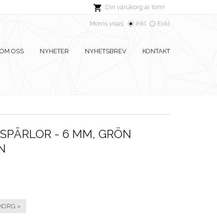
Din varukorg är tom!
Moms visas:
Inkl
Exkl
OM OSS
NYHETER
NYHETSBREV
KONTAKT
SPÄRLOR - 6 MM, GRÖN
N
KORG »