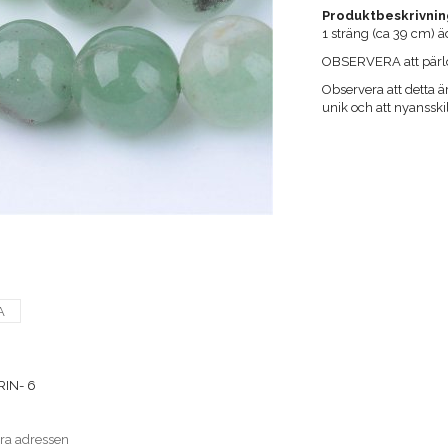
Produktbeskrivnin
1 sträng (ca 39 cm) 
OBSERVERA att pärlor
Observera att detta är
unik och att nyanssk
A
IN- 6
era adressen