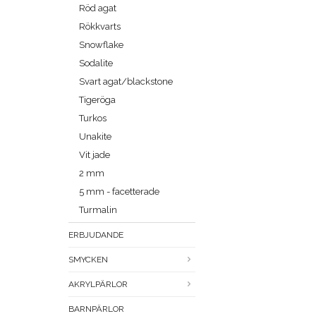
Röd agat
Rökkvarts
Snowflake
Sodalite
Svart agat/blackstone
Tigeröga
Turkos
Unakite
Vit jade
2 mm
5 mm - facetterade
Turmalin
ERBJUDANDE
SMYCKEN
AKRYLPÄRLOR
BARNPÄRLOR