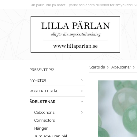
Din pärlbutik på nätet - pärlor och andra tillbehör för smyckestil
Startsida
Ädelstenar
PRESENTTIPS!
NYHETER
ROSTFRITT STÅL
ÄDELSTENAR
Cabochons
Connectors
Hängen
Tumlade, utan hål