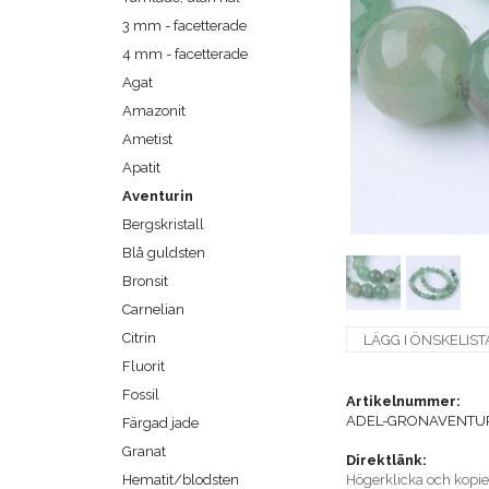
3 mm - facetterade
4 mm - facetterade
Agat
Amazonit
Ametist
Apatit
Aventurin
Bergskristall
Blå guldsten
Bronsit
Carnelian
Citrin
LÄGG I ÖNSKELIST
Fluorit
Fossil
Artikelnummer:
ADEL-GRONAVENTUR
Färgad jade
Granat
Direktlänk:
Hematit/blodsten
Högerklicka och kopi