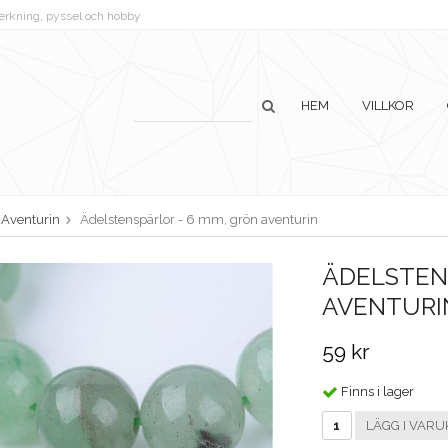
lverkning, pyssel och hobby
HEM
VILLKOR
Aventurin
Ädelstenspärlor - 6 mm, grön aventurin
ÄDELSTEN
AVENTURI
59 kr
Finns i lager
LÄGG I VARU