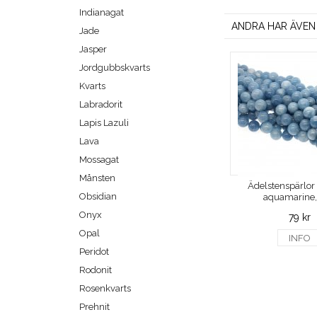
Indianagat
ANDRA HAR ÄVEN
Jade
Jasper
Jordgubbskvarts
Kvarts
Labradorit
Lapis Lazuli
Lava
Mossagat
Månsten
Ädelstenspärlor
Obsidian
aquamarine,
Onyx
79 kr
Opal
INFO
Peridot
Rodonit
Rosenkvarts
Prehnit