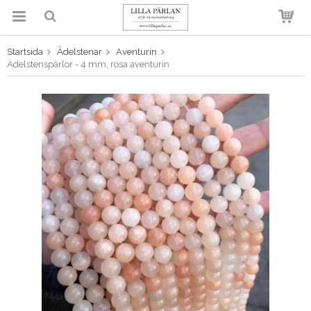
Startsida
Ädelstenar
Aventurin
Produkten har blivit tillagd i
Ädelstenspärlor - 4 mm, rosa aventurin
varukorgen