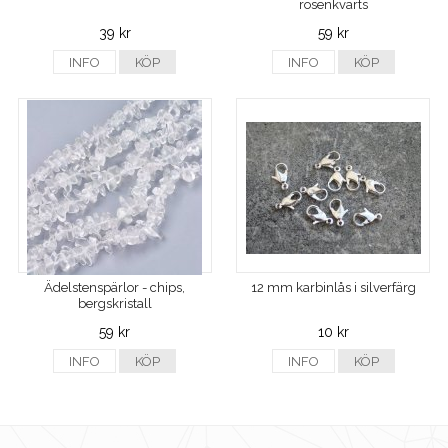
rosenkvarts
39 kr
59 kr
INFO
KÖP
INFO
KÖP
Ädelstenspärlor - chips,
12 mm karbinlås i silverfärg
bergskristall
59 kr
10 kr
INFO
KÖP
INFO
KÖP