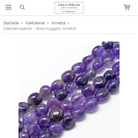
Startsida
Ädelstenar
Ametist
Produkten har blivit tillagd i
Ädelstenspärlor - stora nuggets, ametist
varukorgen