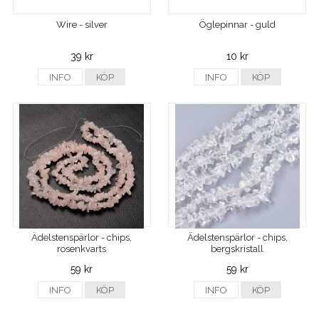
Wire - silver
Öglepinnar - guld
39 kr
10 kr
INFO
KÖP
INFO
KÖP
Ädelstenspärlor - chips,
Ädelstenspärlor - chips,
rosenkvarts
bergskristall
59 kr
59 kr
INFO
KÖP
INFO
KÖP