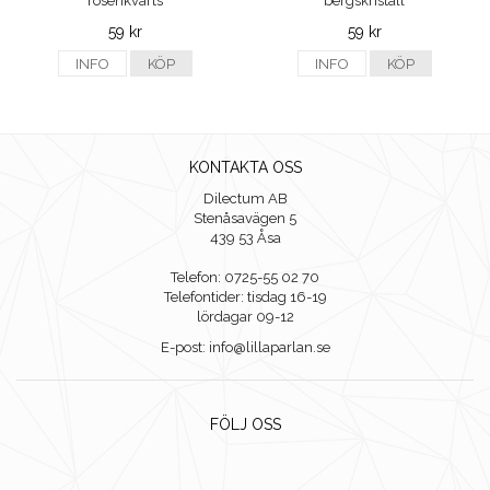
rosenkvarts
bergskristall
59 kr
59 kr
INFO
KÖP
INFO
KÖP
KONTAKTA OSS
Dilectum AB
Stenåsavägen 5
439 53 Åsa
Telefon: 0725-55 02 70
Telefontider: tisdag 16-19
lördagar 09-12
E-post: info@lillaparlan.se
FÖLJ OSS