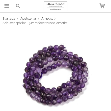
Startsida
Ädelstenar
Ametist
Produkten har blivit tillagd i
Ädelstenspärlor - 5 mm facetterade, ametist
varukorgen