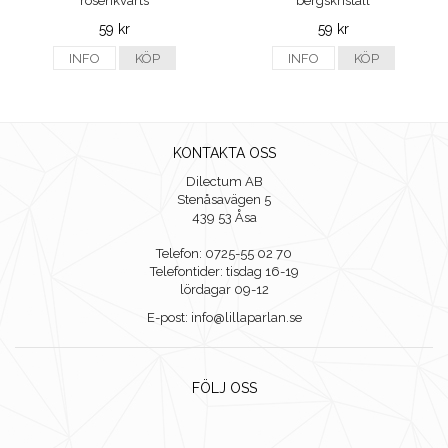
rosenkvarts
bergskristall
59 kr
59 kr
INFO
KÖP
INFO
KÖP
KONTAKTA OSS
Dilectum AB
Stenåsavägen 5
439 53 Åsa
Telefon: 0725-55 02 70
Telefontider: tisdag 16-19
lördagar 09-12
E-post: info@lillaparlan.se
FÖLJ OSS