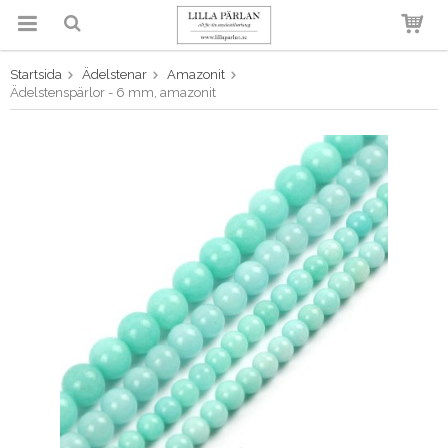
Startsida
Ädelstenar
Amazonit
Produkten har blivit tillagd i
Ädelstenspärlor - 6 mm, amazonit
varukorgen