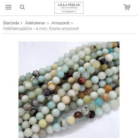
Startsida
Ädelstenar
Amazonit
Produkten har blivit tillagd i
Ädelstenspärlor - 4 mm, flower amazonit
varukorgen