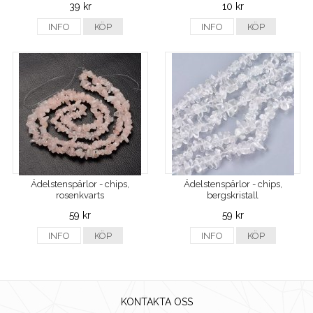
39 kr
10 kr
INFO
KÖP
INFO
KÖP
Ädelstenspärlor - chips,
Ädelstenspärlor - chips,
rosenkvarts
bergskristall
59 kr
59 kr
INFO
KÖP
INFO
KÖP
KONTAKTA OSS