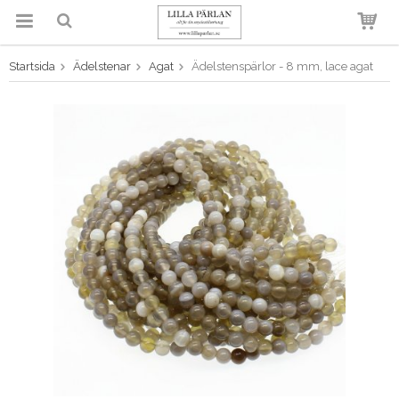
Startsida
Ädelstenar
Agat
Ädelstenspärlor - 8 mm, lace agat
Produkten har blivit tillagd i
varukorgen