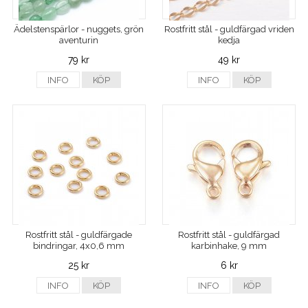
Ädelstenspärlor - nuggets, grön
Rostfritt stål - guldfärgad vriden
aventurin
kedja
79 kr
49 kr
INFO
KÖP
INFO
KÖP
Rostfritt stål - guldfärgade
Rostfritt stål - guldfärgad
bindringar, 4x0,6 mm
karbinhake, 9 mm
25 kr
6 kr
INFO
KÖP
INFO
KÖP