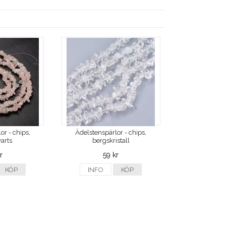
or - chips,
Ädelstenspärlor - chips,
arts
bergskristall
r
59 kr
KÖP
INFO
KÖP