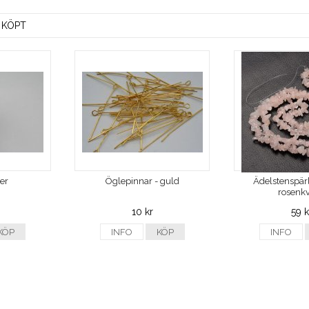
 KÖPT
ver
Öglepinnar - guld
Ädelstenspärl
rosenkv
10 kr
59 k
KÖP
INFO
KÖP
INFO