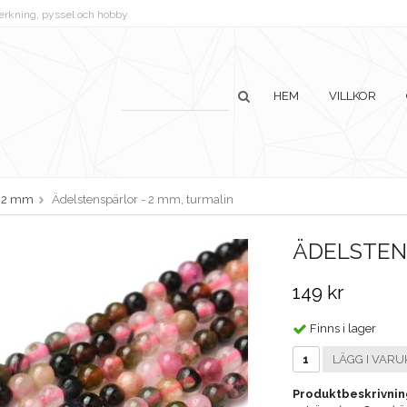
lverkning, pyssel och hobby
HEM
VILLKOR
2 mm
Ädelstenspärlor - 2 mm, turmalin
ÄDELSTEN
149 kr
Finns i lager
LÄGG I VARU
Produktbeskrivnin