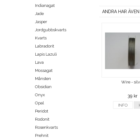
Indianagat
ANDRA HAR ÄVEN
Jade
Jasper
Jordgubbskvarts
Kvarts
Labradorit
Lapis Lazuli
Lava
Mossagat
Månsten
Wire - sil
Obsidian
Onyx
39 kr
Opal
INFO
Peridot
Rodonit
Rosenkvarts
Prehnit