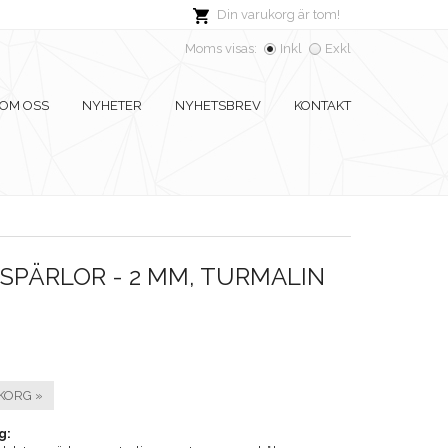
Din varukorg är tom!
Moms visas:
Inkl
Exkl
OM OSS
NYHETER
NYHETSBREV
KONTAKT
SPÄRLOR - 2 MM, TURMALIN
KORG »
g: