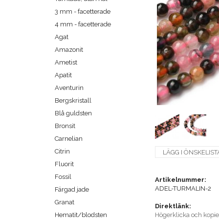
3 mm - facetterade
4 mm - facetterade
Agat
Amazonit
Ametist
Apatit
Aventurin
Bergskristall
Blå guldsten
Bronsit
Carnelian
Citrin
LÄGG I ÖNSKELIST
Fluorit
Fossil
Artikelnummer:
ADEL-TURMALIN-2
Färgad jade
Granat
Direktlänk:
Hematit/blodsten
Högerklicka och kopi