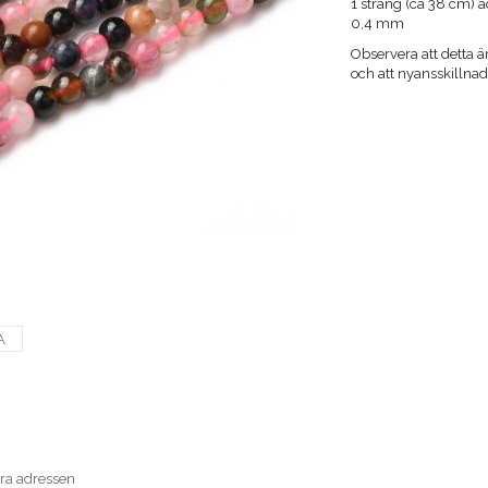
1 sträng (ca 38 cm) ä
0,4 mm
Observera att detta är
och att nyansskilln
A
era adressen