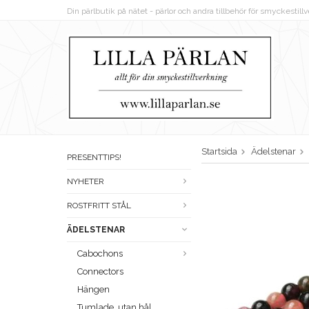
Din pärlbutik på nätet - pärlor och andra tillbehör för smyckestil
Startsida
Ädelstenar
PRESENTTIPS!
NYHETER
ROSTFRITT STÅL
ÄDELSTENAR
Cabochons
Connectors
Hängen
Tumlade, utan hål