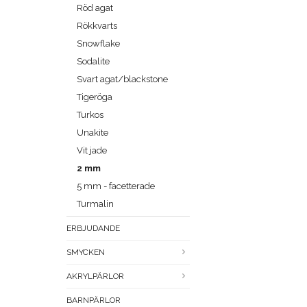
Röd agat
Rökkvarts
Snowflake
Sodalite
Svart agat/blackstone
Tigeröga
Turkos
Unakite
Vit jade
2 mm
5 mm - facetterade
Turmalin
ERBJUDANDE
SMYCKEN
AKRYLPÄRLOR
BARNPÄRLOR