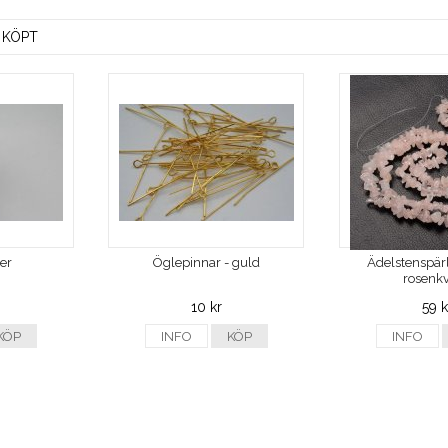
 KÖPT
ver
Öglepinnar - guld
Ädelstenspärl
rosenkv
10 kr
59 k
KÖP
INFO
KÖP
INFO