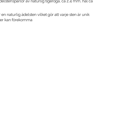
delstenspärlor av naturlig tigeröga, ca 2,4 mm, hål ca
 en naturlig ädelsten vilket gör att varje sten är unik
ader kan förekomma