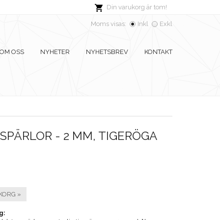
Din varukorg är tom!
Moms visas:
Inkl
Exkl
OM OSS
NYHETER
NYHETSBREV
KONTAKT
PÄRLOR - 2 MM, TIGERÖGA
KORG »
g: