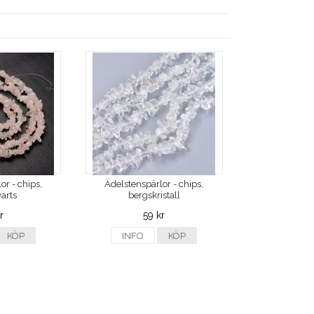
or - chips,
Ädelstenspärlor - chips,
arts
bergskristall
r
59 kr
KÖP
INFO
KÖP