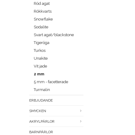
Röd agat
Rökkvarts
Snowflake
Sodalite
Svart agat/blackstone
Tigeröga
Turkos
Unakite
Vit jade
2 mm
5 mm - facetterade
Turmalin
ERBJUDANDE
SMYCKEN
AKRYLPÄRLOR
BARNPÄRLOR