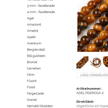
3 mm - facetterade
4 mm - facetterade
Agat
Amazonit
Ametist
Apatit
Aventurin
Bergskristall
Blå guldsten
Bronsit
Carnelian
Citrin
LÄGG I ÖNSKELIST
Fluorit
Fossil
Artikelnummer:
ADEL-TIGEROGA-2
Färgad jade
Granat
Direktlänk:
Hematit/blodsten
Högerklicka och kopi