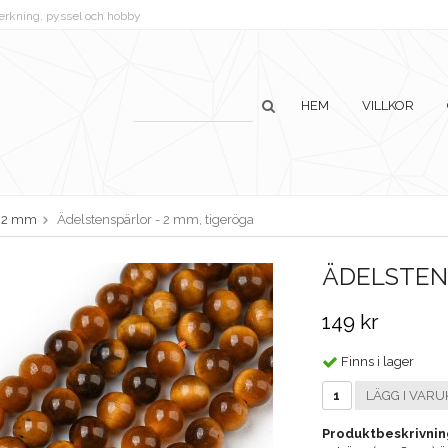
lverkning, pyssel och hobby
HEM
VILLKOR
2 mm
Ädelstenspärlor - 2 mm, tigeröga
ÄDELSTENS
149 kr
Finns i lager
LÄGG I VARU
Produktbeskrivnin