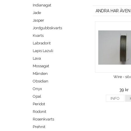
Indianagat
ANDRA HAR ÄVEN
Jade
Jasper
Jordgubbskvarts
Kvarts
Labradorit
Lapis Lazuli
Lava
Mossagat
Månsten
Wire - sil
Obsidian
Onyx
39 kr
Opal
INFO
Peridot
Rodonit
Rosenkvarts
Prehnit