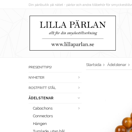
Din pärlbutik på nätet - pärlor och andra tillbehör för smyckestil
Startsida
Ädelstenar
PRESENTTIPS!
NYHETER
ROSTFRITT STÅL
ÄDELSTENAR
Cabochons
Connectors
Hängen
Tumlade, utan hål