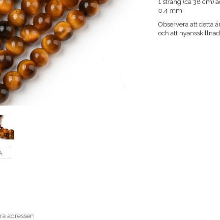
1 sträng (ca 38 cm) ä
0,4 mm
Observera att detta är
och att nyansskilln
A
era adressen