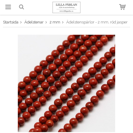
Startsida
Ädelstenar
2 mm
Ädelstenspärlor - 2 mm, röd jasper
Produkten har blivit tillagd i
varukorgen