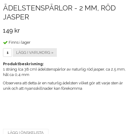
ÄDELSTENSPÄRLOR - 2 MM, RÖD
JASPER
149 kr
Finns i lager
LÄGG I VARUKORG »
Produktbeskrivning:
1 sträng (ca 38 cm) ädelstenspärlor av naturlig röd jasper, ca 2,5 mm,
hål ca 0,4 mm
​Observera att detta är en naturlig ädelsten vilket gör att varje sten är
unik och att nyansskillnader kan förekomma
LÄGG I ÖNSKELISTA