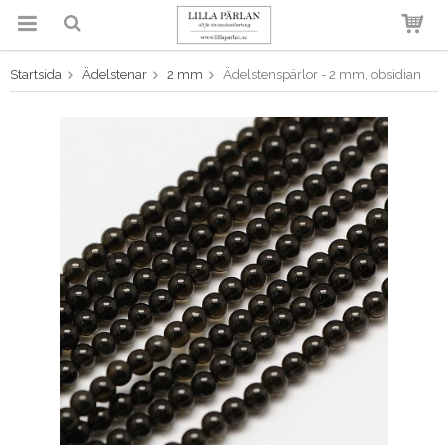
Startsida
Ädelstenar
2 mm
Ädelstenspärlor - 2 mm, obsidian
Produkten har blivit tillagd i
varukorgen