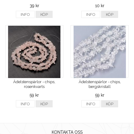
39 kr
10 kr
INFO
KÖP
INFO
KÖP
Ädelstenspärlor - chips,
Ädelstenspärlor - chips,
rosenkvarts
bergskristall
59 kr
59 kr
INFO
KÖP
INFO
KÖP
KONTAKTA OSS