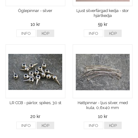
Öglepinnar - silver
Ljust silverfärgad kedja - stor
hjärtkedja
10 kr
59 kr
INFO
KÖP
INFO
KÖP
LR CCB - pärlor, spikes, 30 st
Hattpinnar - ljus silver, med
kula, 0,6x40 mm
20 kr
10 kr
INFO
KÖP
INFO
KÖP