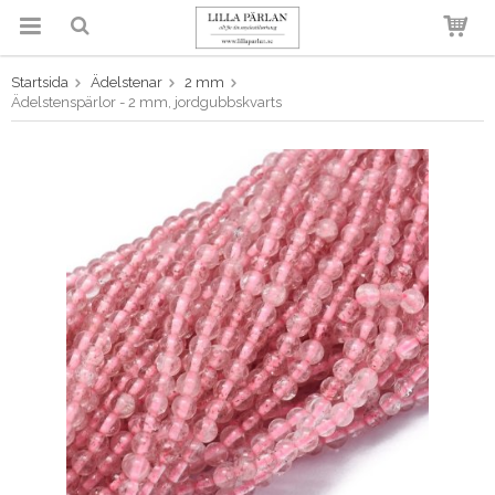
Startsida
Ädelstenar
2 mm
Produkten har blivit tillagd i
Ädelstenspärlor - 2 mm, jordgubbskvarts
varukorgen