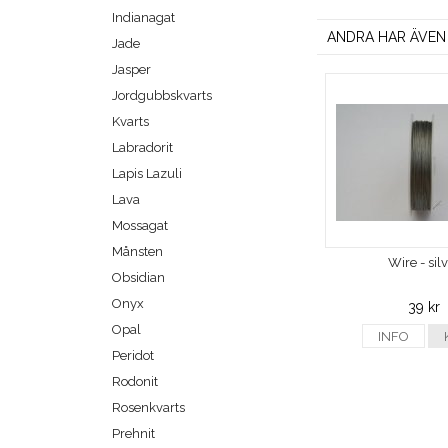
Indianagat
ANDRA HAR ÄVEN
Jade
Jasper
Jordgubbskvarts
Kvarts
Labradorit
Lapis Lazuli
Lava
Mossagat
Månsten
Wire - sil
Obsidian
Onyx
39 kr
Opal
INFO
Peridot
Rodonit
Rosenkvarts
Prehnit