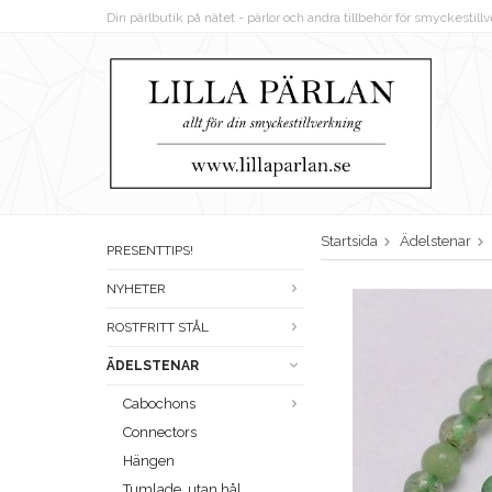
Din pärlbutik på nätet - pärlor och andra tillbehör för smyckestil
Startsida
Ädelstenar
PRESENTTIPS!
NYHETER
ROSTFRITT STÅL
ÄDELSTENAR
Cabochons
Connectors
Hängen
Tumlade, utan hål