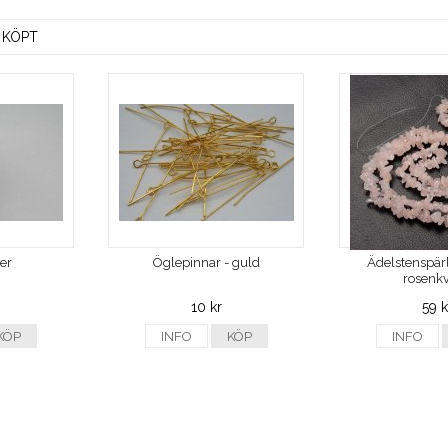
 KÖPT
ver
Öglepinnar - guld
Ädelstenspärl
rosenkv
10 kr
59 k
KÖP
INFO
KÖP
INFO