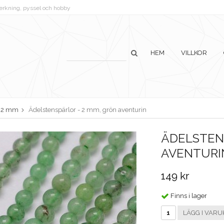
lverkning, pyssel och hobby
HEM
VILLKOR
2 mm
Ädelstenspärlor - 2 mm, grön aventurin
ÄDELSTEN
AVENTURI
149 kr
Finns i lager
LÄGG I VARU