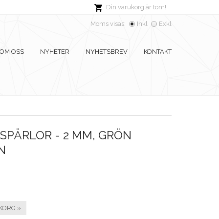
Din varukorg är tom!
Moms visas:
Inkl
Exkl
OM OSS
NYHETER
NYHETSBREV
KONTAKT
SPÄRLOR - 2 MM, GRÖN
N
KORG »