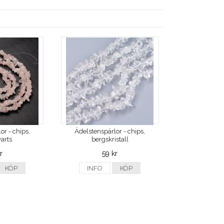
or - chips,
Ädelstenspärlor - chips,
arts
bergskristall
r
59 kr
KÖP
INFO
KÖP