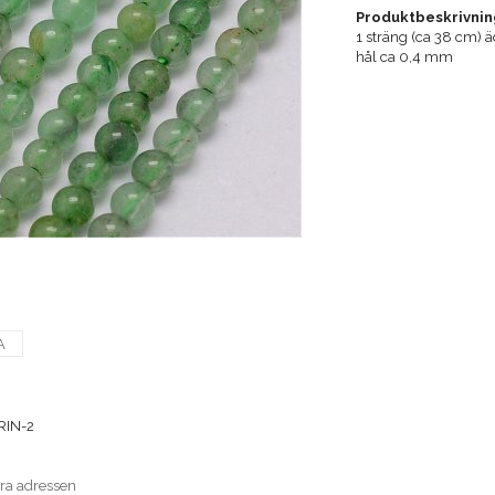
Produktbeskrivnin
1 sträng (ca 38 cm) ä
hål ca 0,4 mm
A
IN-2
era adressen