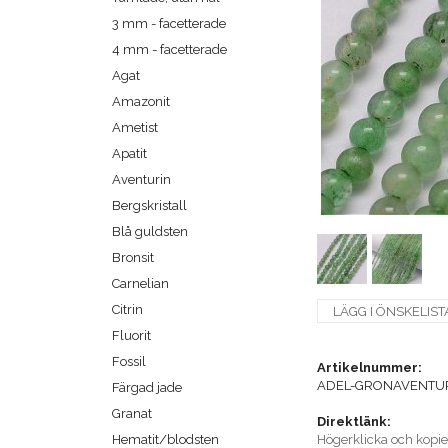
3 mm - facetterade
4 mm - facetterade
Agat
Amazonit
Ametist
Apatit
Aventurin
Bergskristall
Blå guldsten
Bronsit
Carnelian
Citrin
LÄGG I ÖNSKELIST
Fluorit
Fossil
Artikelnummer:
ADEL-GRONAVENTUR
Färgad jade
Granat
Direktlänk:
Hematit/blodsten
Högerklicka och kopi