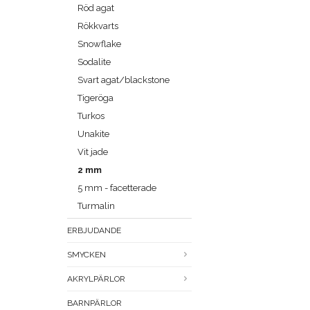
Röd agat
Rökkvarts
Snowflake
Sodalite
Svart agat/blackstone
Tigeröga
Turkos
Unakite
Vit jade
2 mm
5 mm - facetterade
Turmalin
ERBJUDANDE
SMYCKEN
AKRYLPÄRLOR
BARNPÄRLOR