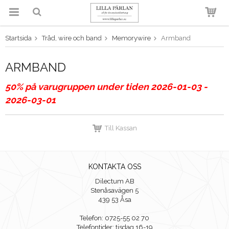
Startsida
Tråd, wire och band
Memorywire
Armband
Produkten har blivit tillagd i
varukorgen
ARMBAND
50% på varugruppen under tiden 2026-01-03 -
2026-03-01
Till Kassan
KONTAKTA OSS
Dilectum AB
Stenåsavägen 5
439 53 Åsa
Telefon: 0725-55 02 70
Telefontider: tisdag 16-19