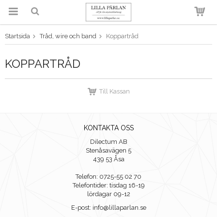
Startsida
Tråd, wire och band
Koppartråd
Produkten har blivit tillagd i
varukorgen
KOPPARTRÅD
Till Kassan
KONTAKTA OSS
Dilectum AB
Stenåsavägen 5
439 53 Åsa
Telefon: 0725-55 02 70
Telefontider: tisdag 16-19
lördagar 09-12
E-post: info@lillaparlan.se