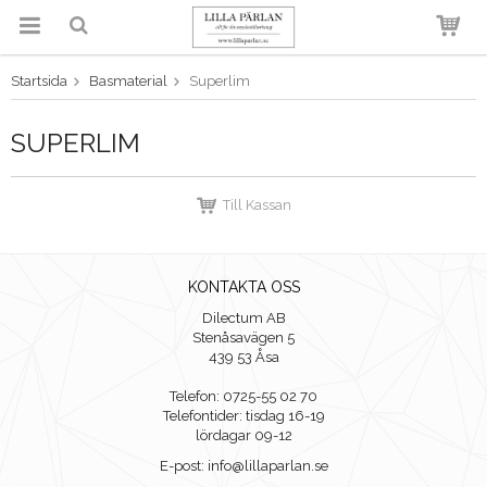
Startsida
Basmaterial
Superlim
Produkten har blivit tillagd i
varukorgen
SUPERLIM
Till Kassan
KONTAKTA OSS
Dilectum AB
Stenåsavägen 5
439 53 Åsa
Telefon: 0725-55 02 70
Telefontider: tisdag 16-19
lördagar 09-12
E-post: info@lillaparlan.se