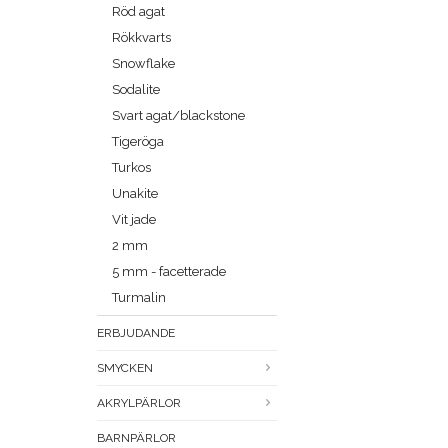
Röd agat
Rökkvarts
Snowflake
Sodalite
Svart agat/blackstone
Tigeröga
Turkos
Unakite
Vit jade
2 mm
5 mm - facetterade
Turmalin
ERBJUDANDE
SMYCKEN
AKRYLPÄRLOR
BARNPÄRLOR