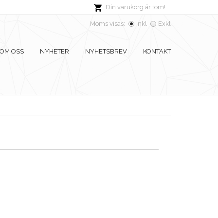
Din varukorg är tom!
Moms visas:
Inkl
Exkl
OM OSS
NYHETER
NYHETSBREV
KONTAKT