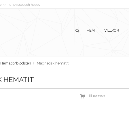
lverkning, pyssel och hobby
HEM
VILLKOR
Hematit/blodsten
Magnetisk hematit
K HEMATIT
Till Kassan