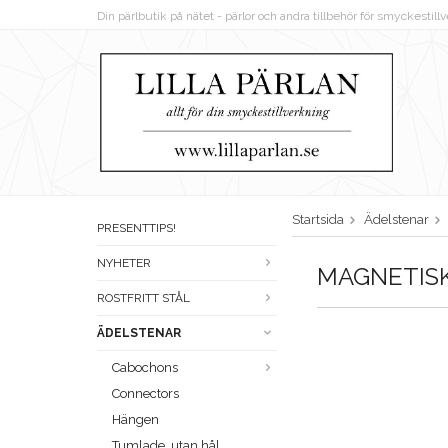
Din pärlbutik på nätet - pärlor och andra tillbehör för smyckestil
Startsida
Ädelstenar
PRESENTTIPS!
NYHETER
MAGNETIS
ROSTFRITT STÅL
ÄDELSTENAR
Cabochons
Connectors
Hängen
Tumlade, utan hål