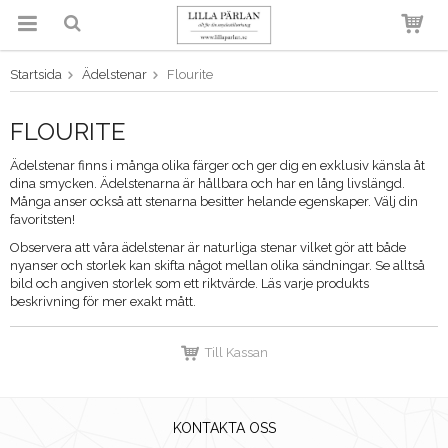
Startsida
Ädelstenar
Flourite
Produkten har blivit tillagd i
varukorgen
FLOURITE
Ädelstenar finns i många olika färger och ger dig en exklusiv känsla åt
dina smycken. Ädelstenarna är hållbara och har en lång livslängd.
Många anser också att stenarna besitter helande egenskaper. Välj din
favoritsten!
Observera att våra ädelstenar är naturliga stenar vilket gör att både
nyanser och storlek kan skifta något mellan olika sändningar. Se alltså
bild och angiven storlek som ett riktvärde. Läs varje produkts
beskrivning för mer exakt mått.
Till Kassan
KONTAKTA OSS