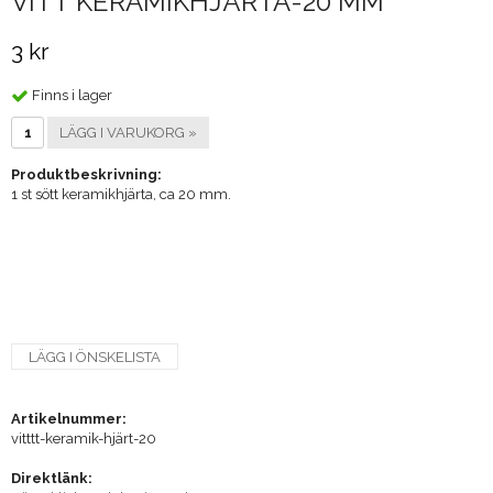
VITT KERAMIKHJÄRTA-20 MM
3 kr
Finns i lager
LÄGG I VARUKORG »
Produktbeskrivning:
1 st sött keramikhjärta, ca 20 mm.
LÄGG I ÖNSKELISTA
Artikelnummer:
vitttt-keramik-hjärt-20
Direktlänk: