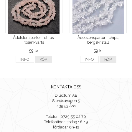
Ädelstenspärlor - chips,
Ädelstenspärlor - chips,
rosenkvarts
bergskristall
59 kr
59 kr
INFO
KÖP
INFO
KÖP
KONTAKTA OSS
Dilectum AB
Stenåsavägen 5
439 53 Åsa
Telefon: 0725-55 02 70
Telefontider: tisdag 16-19
lördagar 09-12