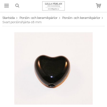
Startsida
Porslin- och keramikpärlor
Porslin- och keramikpärlor
Produkten har blivit tillagd i
Svart porslinshjärta-18 mm
varukorgen