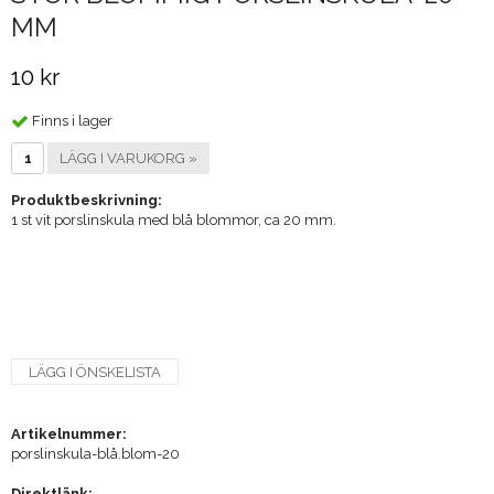
MM
10 kr
Finns i lager
LÄGG I VARUKORG »
Produktbeskrivning:
1 st vit porslinskula med blå blommor, ca 20 mm.
LÄGG I ÖNSKELISTA
Artikelnummer:
porslinskula-blå.blom-20
Direktlänk: