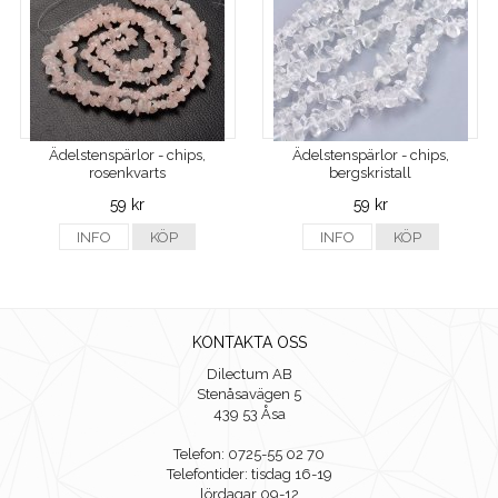
Ädelstenspärlor - chips,
Ädelstenspärlor - chips,
rosenkvarts
bergskristall
59 kr
59 kr
INFO
KÖP
INFO
KÖP
KONTAKTA OSS
Dilectum AB
Stenåsavägen 5
439 53 Åsa
Telefon: 0725-55 02 70
Telefontider: tisdag 16-19
lördagar 09-12