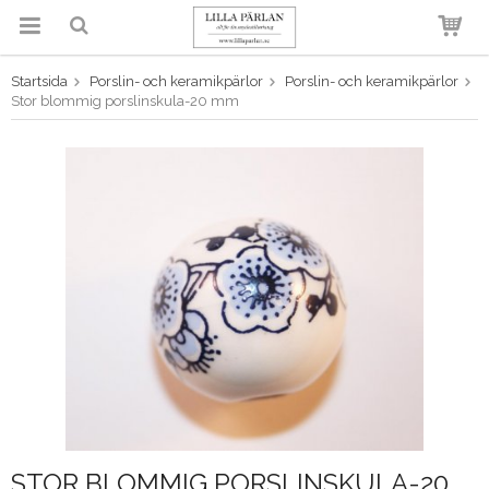
Startsida
Porslin- och keramikpärlor
Porslin- och keramikpärlor
Produkten har blivit tillagd i
Stor blommig porslinskula-20 mm
varukorgen
STOR BLOMMIG PORSLINSKULA-20