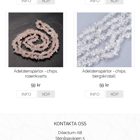
INFO
KÖP
INFO
KÖP
Ädelstenspärlor - chips,
Ädelstenspärlor - chips,
rosenkvarts
bergskristall
59 kr
59 kr
INFO
KÖP
INFO
KÖP
KONTAKTA OSS
Dilectum AB
Stenåsavägen 5