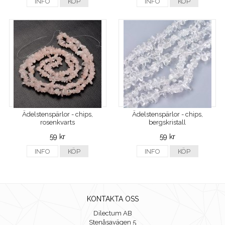
INFO
KÖP
INFO
KÖP
Ädelstenspärlor - chips,
Ädelstenspärlor - chips,
rosenkvarts
bergskristall
59 kr
59 kr
INFO
KÖP
INFO
KÖP
KONTAKTA OSS
Dilectum AB
Stenåsavägen 5