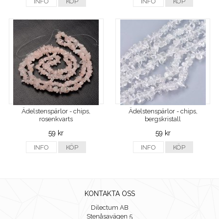
INFO
KÖP
INFO
KÖP
Ädelstenspärlor - chips,
Ädelstenspärlor - chips,
rosenkvarts
bergskristall
59 kr
59 kr
INFO
KÖP
INFO
KÖP
KONTAKTA OSS
Dilectum AB
Stenåsavägen 5