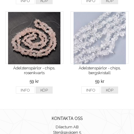
INFO
KÖP
INFO
KÖP
Ädelstenspärlor - chips,
Ädelstenspärlor - chips,
rosenkvarts
bergskristall
59 kr
59 kr
INFO
KÖP
INFO
KÖP
KONTAKTA OSS
Dilectum AB
Stenåsavägen 5