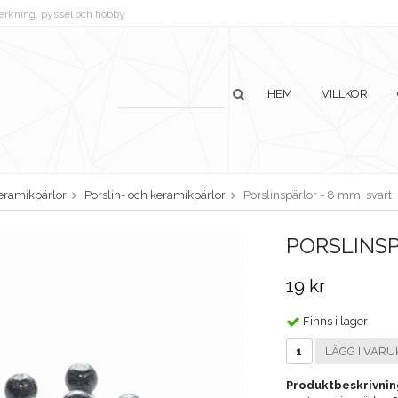
lverkning, pyssel och hobby
HEM
VILLKOR
keramikpärlor
Porslin- och keramikpärlor
Porslinspärlor - 8 mm, svart
PORSLINSP
19 kr
Finns i lager
LÄGG I VARU
Produktbeskrivnin