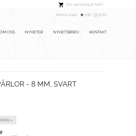
Din varukorg är tom!
Moms visas:
Inkl
Exkl
OM OSS
NYHETER
NYHETSBREV
KONTAKT
ÄRLOR - 8 MM, SVART
KORG »
g: