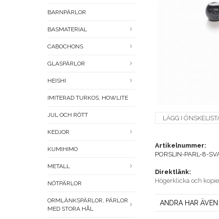
BARNPÄRLOR
BASMATERIAL
CABOCHONS
GLASPÄRLOR
HEISHI
IMITERAD TURKOS, HOWLITE
JUL OCH RÖTT
LÄGG I ÖNSKELIST
KEDJOR
Artikelnummer:
KUMIHIMO
PORSLIN-PARL-8-SVA
METALL
Direktlänk:
Högerklicka och kopi
NÖTPÄRLOR
ORMLÄNKSPÄRLOR, PÄRLOR
ANDRA HAR ÄVEN
MED STORA HÅL