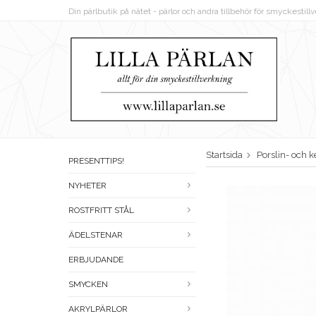
Din pärlbutik på nätet - pärlor och andra tillbehör för smyckestil
Startsida
Porslin- och 
PRESENTTIPS!
NYHETER
ROSTFRITT STÅL
ÄDELSTENAR
ERBJUDANDE
SMYCKEN
AKRYLPÄRLOR