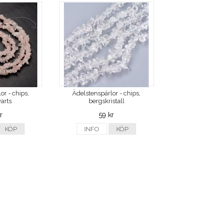
or - chips,
Ädelstenspärlor - chips,
arts
bergskristall
r
59 kr
KÖP
INFO
KÖP