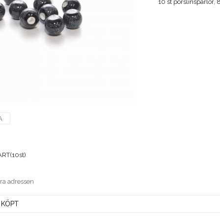
10 st porslinspärlor
A
RT(10st)
era adressen
 KÖPT