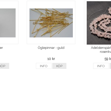
ver
Öglepinnar - guld
Ädelstenspärl
rosenkv
10 kr
59 k
KÖP
INFO
KÖP
INFO