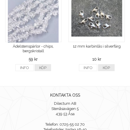
Ädelstenspärlor - chips,
12 mm karbinlås i silverfärg
bergskristall
59 kr
10 kr
INFO
KÖP
INFO
KÖP
KONTAKTA OSS
Dilectum AB
Stenåsavägen 5
439 53 Åsa
Telefon: 0725-55 02 70
Telefontider: tisdag 16-19