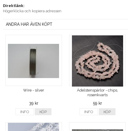
Direktlänk:
Högerklicka och kopiera adressen
ANDRA HAR ÄVEN KÖPT
Wire - silver
Ädelstenspärlor - chips,
rosenkvarts
39 kr
59 kr
INFO
KÖP
INFO
KÖP