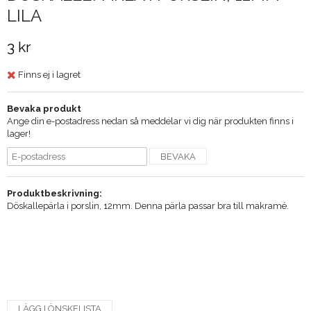
LILA
3 kr
Finns ej i lagret
Bevaka produkt
Ange din e-postadress nedan så meddelar vi dig när produkten finns i
lager!
BEVAKA
Produktbeskrivning:
Döskallepärla i porslin, 12mm. Denna pärla passar bra till makramé.
LÄGG I ÖNSKELISTA