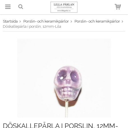
Startsida
Porslin- och keramikpärlor
Porslin- och keramikpärlor
Produkten har blivit tillagd i
Döskallepärla i porslin, 12mm-Lila
varukorgen
DÖSKALLEPÄRLA I PORSLIN, 12MM-