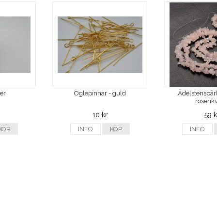
ver
Öglepinnar - guld
Ädelstenspärl
rosenkv
10 kr
59 k
KÖP
INFO
KÖP
INFO