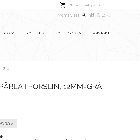
Din varukorg är tom!
Moms visas:
Inkl
Exkl
OM OSS
NYHETER
NYHETSBREV
KONTAKT
m-Grå
ÄRLA I PORSLIN, 12MM-GRÅ
KORG »
g: