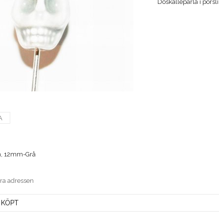
Döskallepärla i pors
A
in, 12mm-Grå
era adressen
 KÖPT