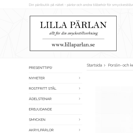
Din pärlbutik på nätet - pärlor och andra tillbehör för smyckestil
Startsida
Porslin- och 
PRESENTTIPS!
NYHETER
ROSTFRITT STÅL
ÄDELSTENAR
ERBJUDANDE
SMYCKEN
AKRYLPÄRLOR