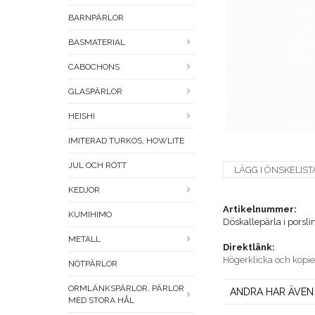
BARNPÄRLOR
BASMATERIAL
CABOCHONS
GLASPÄRLOR
HEISHI
IMITERAD TURKOS, HOWLITE
JUL OCH RÖTT
LÄGG I ÖNSKELIST
KEDJOR
Artikelnummer:
KUMIHIMO
Döskallepärla i porsl
METALL
Direktlänk:
Högerklicka och kopi
NÖTPÄRLOR
ORMLÄNKSPÄRLOR, PÄRLOR
ANDRA HAR ÄVEN
MED STORA HÅL