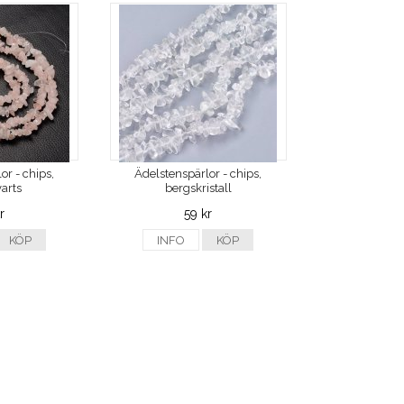
or - chips,
Ädelstenspärlor - chips,
arts
bergskristall
r
59 kr
KÖP
INFO
KÖP