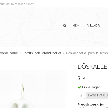
lverkning, pyssel och hobby
HEM
VILLKOR
keramikpärlor
Porslin- och keramikpärlor
Döskallepärla i porslin, 12m
DÖSKALLEP
3 kr
Finns i lager
LÄGG I VARU
Produktbeskrivnin