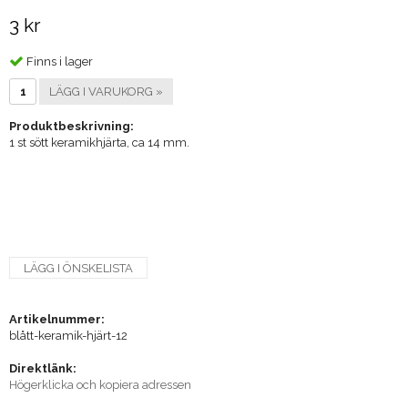
3 kr
Finns i lager
LÄGG I VARUKORG »
Produktbeskrivning:
1 st sött keramikhjärta, ca 14 mm.
LÄGG I ÖNSKELISTA
Artikelnummer:
blått-keramik-hjärt-12
Direktlänk:
Högerklicka och kopiera adressen