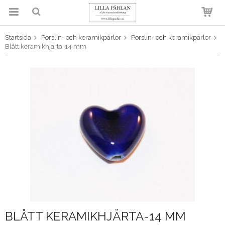
Startsida
Porslin- och keramikpärlor
Porslin- och keramikpärlor
Produkten har blivit tillagd i
Blått keramikhjärta-14 mm
varukorgen
BLÅTT KERAMIKHJÄRTA-14 MM