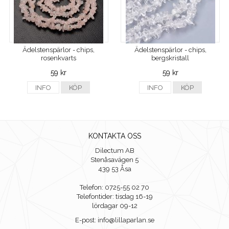
Ädelstenspärlor - chips,
Ädelstenspärlor - chips,
rosenkvarts
bergskristall
59 kr
59 kr
INFO
KÖP
INFO
KÖP
KONTAKTA OSS
Dilectum AB
Stenåsavägen 5
439 53 Åsa
Telefon: 0725-55 02 70
Telefontider: tisdag 16-19
lördagar 09-12
E-post: info@lillaparlan.se