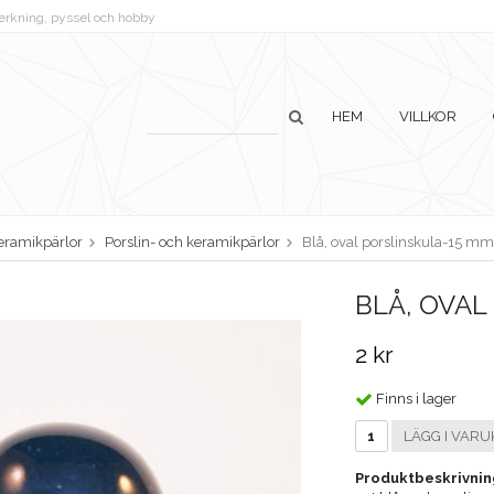
lverkning, pyssel och hobby
HEM
VILLKOR
keramikpärlor
Porslin- och keramikpärlor
Blå, oval porslinskula-15 mm
BLÅ, OVAL
2 kr
Finns i lager
LÄGG I VARU
Produktbeskrivnin