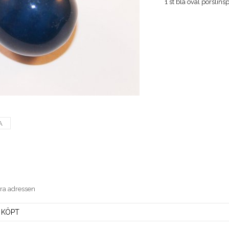
1 st blå oval porslin
A
era adressen
 KÖPT