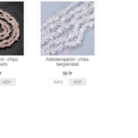
or - chips,
Ädelstenspärlor - chips,
arts
bergskristall
r
59 kr
KÖP
INFO
KÖP