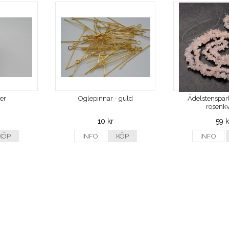
ver
Öglepinnar - guld
Ädelstenspärl
rosenkv
10 kr
59 k
KÖP
INFO
KÖP
INFO