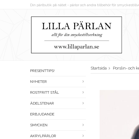
Din pärlbutik på nätet - pärlor och andra tillbehör för smyckestil
Startsida
Porslin- och 
PRESENTTIPS!
NYHETER
ROSTFRITT STÅL
ÄDELSTENAR
ERBJUDANDE
SMYCKEN
AKRYLPÄRLOR