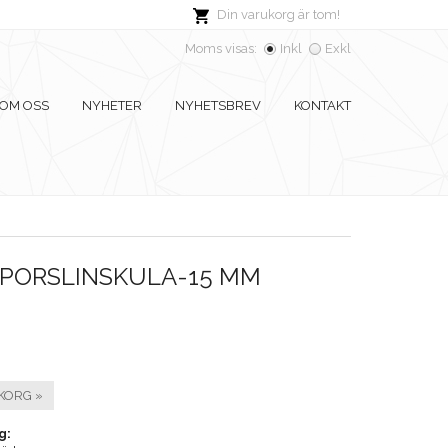
Din varukorg är tom!
Moms visas:
Inkl
Exkl
OM OSS
NYHETER
NYHETSBREV
KONTAKT
 PORSLINSKULA-15 MM
KORG »
g: