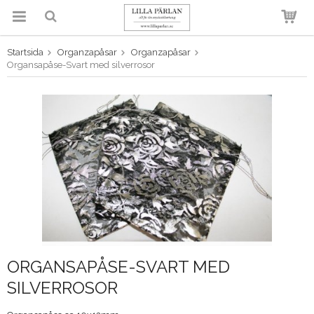
Startsida
Organzapåsar
Organzapåsar
Produkten har blivit tillagd i
Organsapåse-Svart med silverrosor
varukorgen
ORGANSAPÅSE-SVART MED
SILVERROSOR