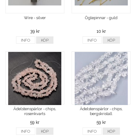
Wire - silver
Öglepinnar - guld
39 kr
10 kr
INFO
KÖP
INFO
KÖP
Ädelstenspärlor - chips,
Ädelstenspärlor - chips,
rosenkvarts
bergskristall
59 kr
59 kr
INFO
KÖP
INFO
KÖP