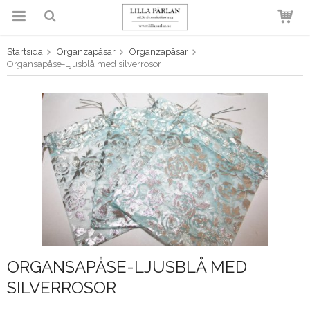
Startsida
Organzapåsar
Organzapåsar
Produkten har blivit tillagd i
Organsapåse-Ljusblå med silverrosor
varukorgen
ORGANSAPÅSE-LJUSBLÅ MED
SILVERROSOR