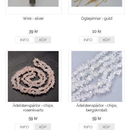
Wire - silver
Öglepinnar - guld
39 kr
10 kr
INFO
KÖP
INFO
KÖP
Ädelstenspärlor - chips,
Ädelstenspärlor - chips,
rosenkvarts
bergskristall
59 kr
59 kr
INFO
KÖP
INFO
KÖP