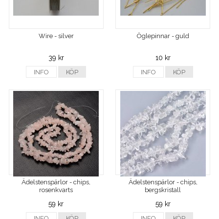
Wire - silver
Öglepinnar - guld
39 kr
10 kr
INFO
KÖP
INFO
KÖP
Ädelstenspärlor - chips,
Ädelstenspärlor - chips,
rosenkvarts
bergskristall
59 kr
59 kr
INFO
KÖP
INFO
KÖP