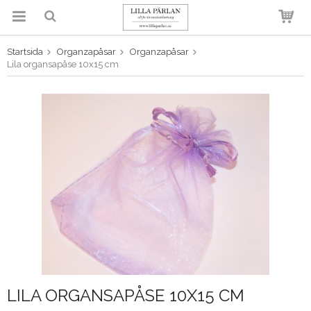
Startsida
Organzapåsar
Organzapåsar
Produkten har blivit tillagd i
Lila organsapåse 10x15 cm
varukorgen
LILA ORGANSAPÅSE 10X15 CM