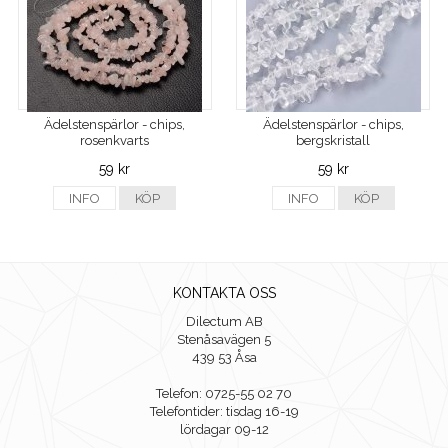
Ädelstenspärlor - chips,
Ädelstenspärlor - chips,
rosenkvarts
bergskristall
59 kr
59 kr
INFO
KÖP
INFO
KÖP
KONTAKTA OSS
Dilectum AB
Stenåsavägen 5
439 53 Åsa
Telefon: 0725-55 02 70
Telefontider: tisdag 16-19
lördagar 09-12