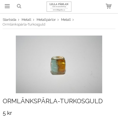
Startsida
Metall
Metallpärlor
Metall
Produkten har blivit tillagd i
Ormlänkspärla-Turkosguld
varukorgen
ORMLÄNKSPÄRLA-TURKOSGULD
5 kr