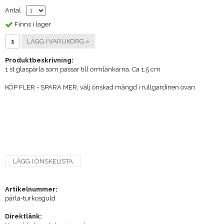
Antal
Finns i lager
LÄGG I VARUKORG »
Produktbeskrivning:
1 st glaspärla som passar till ormlänkarna. Ca 1,5 cm
KÖP FLER - SPARA MER, välj önskad mängd i rullgardinen ovan
LÄGG I ÖNSKELISTA
Artikelnummer:
pärla-turkosguld
Direktlänk: