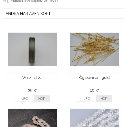
Högerklicka och kopiera adressen
ANDRA HAR ÄVEN KÖPT
Wire - silver
Öglepinnar - guld
39 kr
10 kr
INFO
KÖP
INFO
KÖP