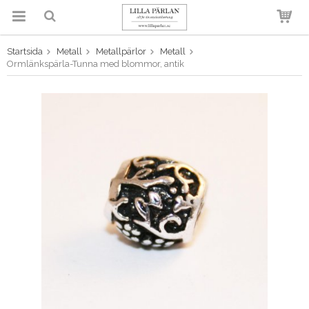
Startsida
Metall
Metallpärlor
Metall
Produkten har blivit tillagd i
Ormlänkspärla-Tunna med blommor, antik
varukorgen