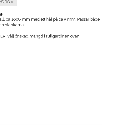
KORG »
g:
all, ca 10x8 mm med ett hål på ca 5 mm. Passar både
 armlänkarna.
R, välj önskad mängd i rullgardinen ovan