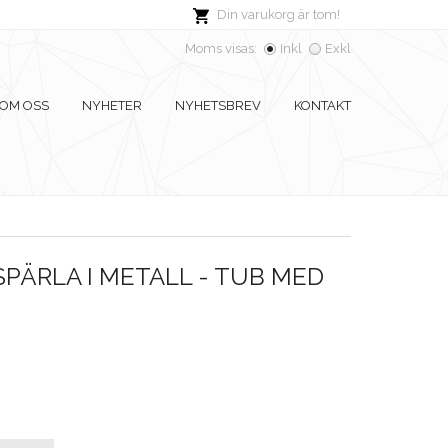
Din varukorg är tom!
Moms visas:
Inkl
Exkl
OM OSS
NYHETER
NYHETSBREV
KONTAKT
PÄRLA I METALL - TUB MED