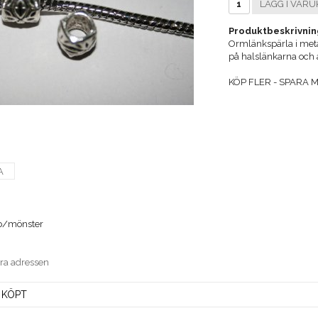
LÄGG I VARU
Produktbeskrivnin
Ormlänkspärla i met
på halslänkarna och
KÖP FLER - SPARA ME
A
ub/mönster
era adressen
 KÖPT