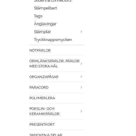
Sliders & connectors
Stämpelbart
Tags
Änglavingar
Stämplar
Tryckknappsmycken
NÖTPÄRLOR
ORMLÄNKSPÄRLOR, PÄRLOR
MED STORA HÅL
ORGANZAPÅSAR
PARACORD
POLYMERLERA
PORSLIN- OCH
KERAMIKPÄRLOR
PRESENTKORT
SMYCKEN & DELAR