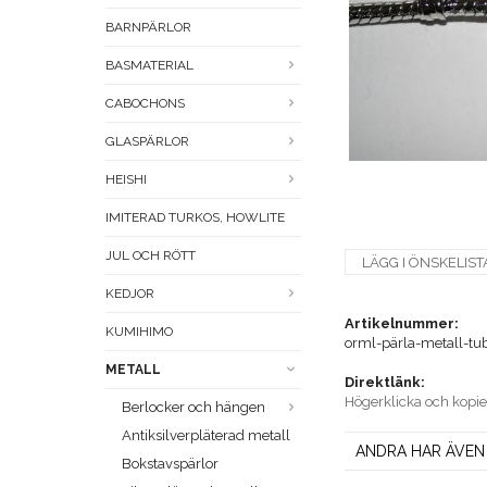
BARNPÄRLOR
BASMATERIAL
CABOCHONS
GLASPÄRLOR
HEISHI
IMITERAD TURKOS, HOWLITE
JUL OCH RÖTT
LÄGG I ÖNSKELIST
KEDJOR
Artikelnummer:
KUMIHIMO
orml-pärla-metall-t
METALL
Direktlänk:
Högerklicka och kopi
Berlocker och hängen
Antiksilverpläterad metall
ANDRA HAR ÄVEN
Bokstavspärlor