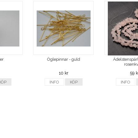
ver
Öglepinnar - guld
Ädelstenspärl
rosenkv
10 kr
59 k
KÖP
INFO
KÖP
INFO