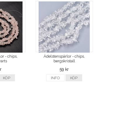
or - chips,
Ädelstenspärlor - chips,
arts
bergskristall
r
59 kr
KÖP
INFO
KÖP