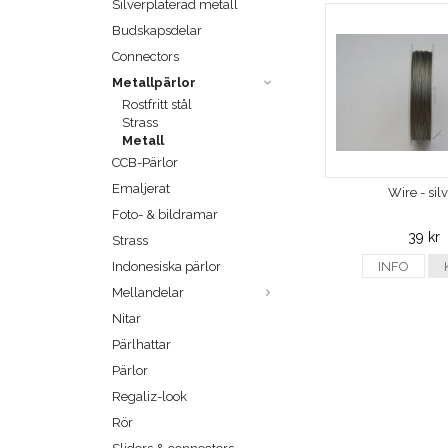
Silverpläterad metall
Budskapsdelar
Connectors
Metallpärlor
Rostfritt stål
Strass
Metall
CCB-Pärlor
Emaljerat
Wire - sil
Foto- & bildramar
39 kr
Strass
Indonesiska pärlor
INFO
Mellandelar
Nitar
Pärlhattar
Pärlor
Regaliz-look
Rör