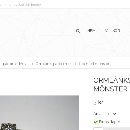
lverkning, pyssel och hobby
HEM
VILLKOR
llpärlor
Metall
Ormlänkspärla i metall - tub med mönster
ORMLÄNKS
MÖNSTER
3 kr
Antal
Finns i lager