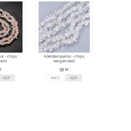
or - chips,
Ädelstenspärlor - chips,
arts
bergskristall
r
59 kr
KÖP
INFO
KÖP