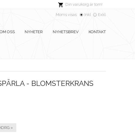
Din varukorg är tom!
Moms visas:
Inkl
Exkl
OM OSS
NYHETER
NYHETSBREV
KONTAKT
PÄRLA - BLOMSTERKRANS
KORG »