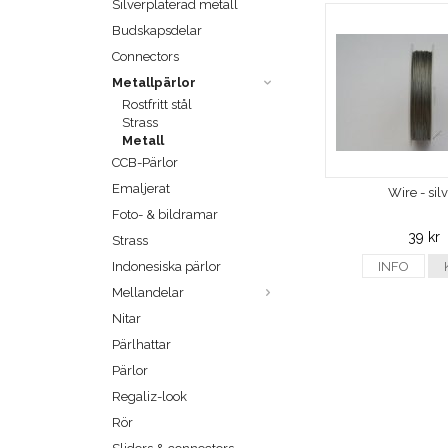
Silverpläterad metall
Budskapsdelar
Connectors
Metallpärlor
Rostfritt stål
Strass
Metall
CCB-Pärlor
Emaljerat
Wire - sil
Foto- & bildramar
39 kr
Strass
Indonesiska pärlor
INFO
Mellandelar
Nitar
Pärlhattar
Pärlor
Regaliz-look
Rör