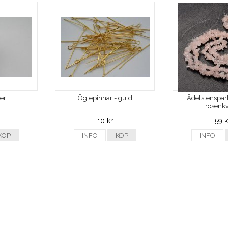
ver
Öglepinnar - guld
Ädelstenspärl
rosenkv
10 kr
59 k
KÖP
INFO
KÖP
INFO