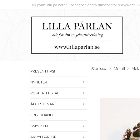
Din pärlbutik på nätet - pärlor och andra tillbehör för smyckestil
Startsida
Metall
Meta
PRESENTTIPS!
NYHETER
ROSTFRITT STÅL
ÄDELSTENAR
ERBJUDANDE
SMYCKEN
AKRYLPÄRLOR