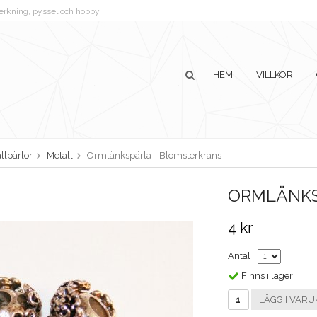
lverkning, pyssel och hobby
HEM
VILLKOR
llpärlor
Metall
Ormlänkspärla - Blomsterkrans
ORMLÄNKS
4 kr
Antal
Finns i lager
LÄGG I VARU