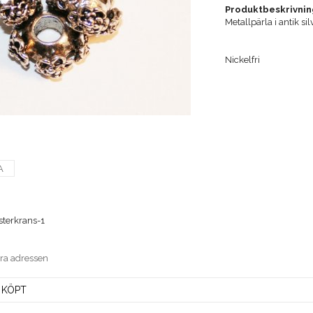
Produktbeskrivnin
Metallpärla i antik 
Nickelfri
A
terkrans-1
era adressen
 KÖPT