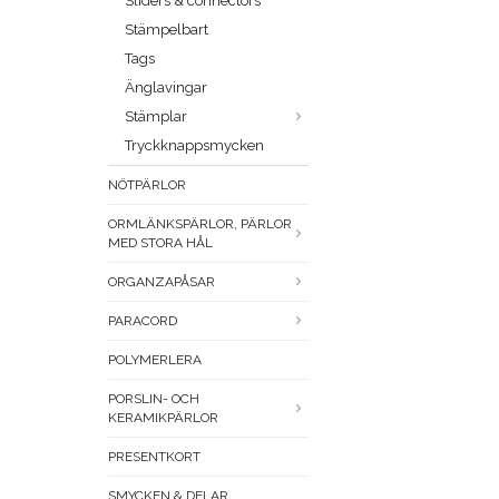
Sliders & connectors
Stämpelbart
Tags
Änglavingar
Stämplar
Tryckknappsmycken
NÖTPÄRLOR
ORMLÄNKSPÄRLOR, PÄRLOR
MED STORA HÅL
ORGANZAPÅSAR
PARACORD
POLYMERLERA
PORSLIN- OCH
KERAMIKPÄRLOR
PRESENTKORT
SMYCKEN & DELAR