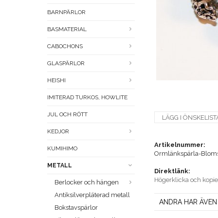
BARNPÄRLOR
BASMATERIAL
CABOCHONS
GLASPÄRLOR
HEISHI
IMITERAD TURKOS, HOWLITE
JUL OCH RÖTT
LÄGG I ÖNSKELIST
KEDJOR
Artikelnummer:
KUMIHIMO
Ormlänkspärla-Bloms
METALL
Direktlänk:
Högerklicka och kopi
Berlocker och hängen
Antiksilverpläterad metall
ANDRA HAR ÄVEN
Bokstavspärlor