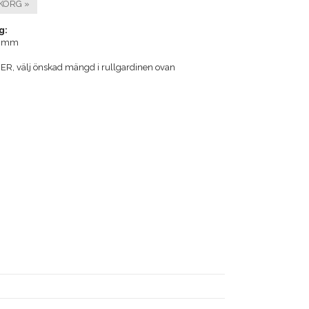
KORG »
g:
2 mm
R, välj önskad mängd i rullgardinen ovan