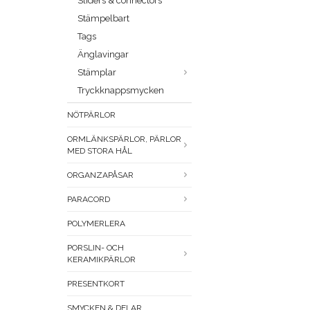
Sliders & connectors
Stämpelbart
Tags
Änglavingar
Stämplar
Tryckknappsmycken
NÖTPÄRLOR
ORMLÄNKSPÄRLOR, PÄRLOR
MED STORA HÅL
ORGANZAPÅSAR
PARACORD
POLYMERLERA
PORSLIN- OCH
KERAMIKPÄRLOR
PRESENTKORT
SMYCKEN & DELAR