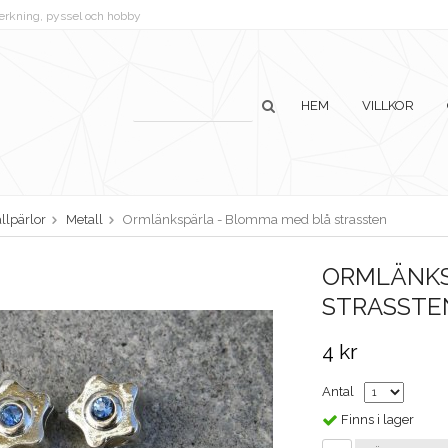
lverkning, pyssel och hobby
HEM
VILLKOR
llpärlor
Metall
Ormlänkspärla - Blomma med blå strassten
ORMLÄNKS
STRASSTE
4 kr
Antal
Finns i lager