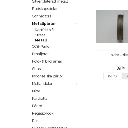
Silverpläterad metall
Budskapsdelar
Connectors
Metallpärlor
Rostfritt stål
Strass
Metall
CCB-Pärlor
Emaljerat
Wire - sil
Foto- & bildramar
39 kr
Strass
Indonesiska pärlor
INFO
Mellandelar
Nitar
Pärlhattar
Pärlor
Regaliz-look
Rör