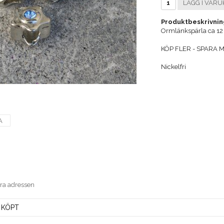
LÄGG I VARU
Produktbeskrivnin
Ormlänkspärla ca 1
KÖP FLER - SPARA ME
Nickelfri
A
era adressen
 KÖPT