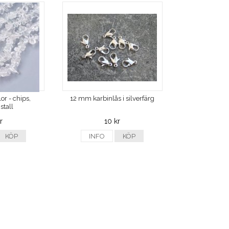
or - chips,
12 mm karbinlås i silverfärg
stall
r
10 kr
KÖP
INFO
KÖP