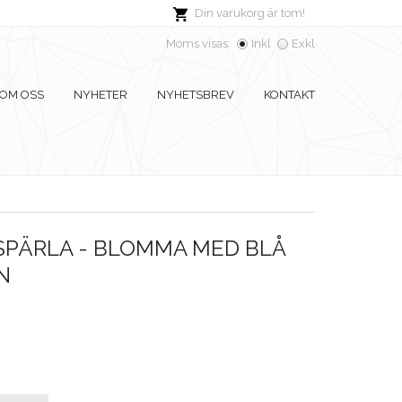
Din varukorg är tom!
Moms visas:
Inkl
Exkl
OM OSS
NYHETER
NYHETSBREV
KONTAKT
PÄRLA - BLOMMA MED BLÅ
N