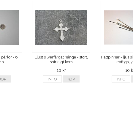
 pärlor - 6
Ljust silverfärgat hänge - stort,
Hattpinnar - ljus s
ran
snirkligt kors
kraftiga,
10 kr
10 k
KÖP
INFO
KÖP
INFO