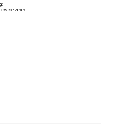
g:
 ros ca 12mm.