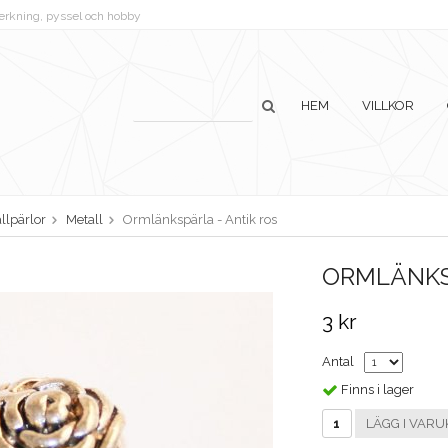
lverkning, pyssel och hobby
HEM
VILLKOR
llpärlor
Metall
Ormlänkspärla - Antik ros
ORMLÄNKS
3 kr
Antal
Finns i lager
LÄGG I VARU