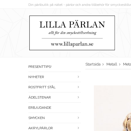
Din pärlbutik på nätet - pärlor och andra tillbehör för smyckestil
Startsida
Metall
Meta
PRESENTTIPS!
NYHETER
ROSTFRITT STÅL
ÄDELSTENAR
ERBJUDANDE
SMYCKEN
AKRYLPÄRLOR