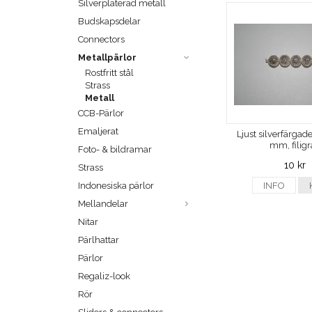
Silverpläterad metall
Budskapsdelar
Connectors
Metallpärlor
Rostfritt stål
Strass
Metall
CCB-Pärlor
Emaljerat
Ljust silverfärgade
mm, filig
Foto- & bildramar
10 kr
Strass
Indonesiska pärlor
INFO
Mellandelar
Nitar
Pärlhattar
Pärlor
Regaliz-look
Rör