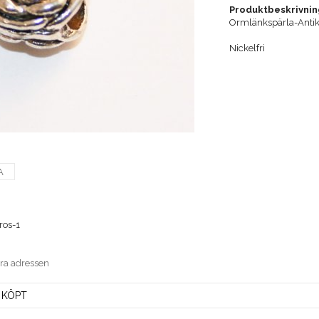
Produktbeskrivnin
Ormlänkspärla-Antik
Nickelfri
A
ros-1
era adressen
 KÖPT