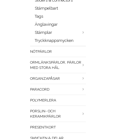
Sliders & connectors
Stämpelbart
Tags
Änglavingar
Stämplar
Tryckknappsmycken
NÖTPÄRLOR
ORMLÄNKSPÄRLOR, PÄRLOR
MED STORA HÅL
ORGANZAPÅSAR
PARACORD
POLYMERLERA
PORSLIN- OCH
KERAMIKPÄRLOR
PRESENTKORT
SMYCKEN & DELAR