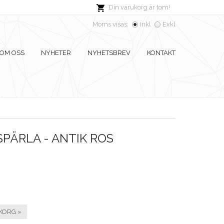
Din varukorg är tom!
Moms visas:
Inkl
Exkl
OM OSS
NYHETER
NYHETSBREV
KONTAKT
PÄRLA - ANTIK ROS
KORG »