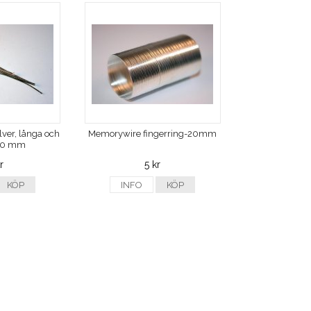
ilver, långa och
Memorywire fingerring-20mm
 70 mm
r
5 kr
KÖP
INFO
KÖP