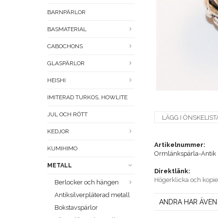
BARNPÄRLOR
BASMATERIAL
CABOCHONS
GLASPÄRLOR
HEISHI
IMITERAD TURKOS, HOWLITE
JUL OCH RÖTT
LÄGG I ÖNSKELIST
KEDJOR
Artikelnummer:
KUMIHIMO
Ormlänkspärla-Antik 
METALL
Direktlänk:
Högerklicka och kopi
Berlocker och hängen
Antiksilverpläterad metall
ANDRA HAR ÄVEN
Bokstavspärlor