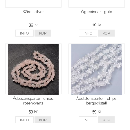
Wire - silver
Öglepinnar - guld
39 kr
10 kr
INFO
KÖP
INFO
KÖP
Ädelstenspärlor - chips,
Ädelstenspärlor - chips,
rosenkvarts
bergskristall
59 kr
59 kr
INFO
KÖP
INFO
KÖP