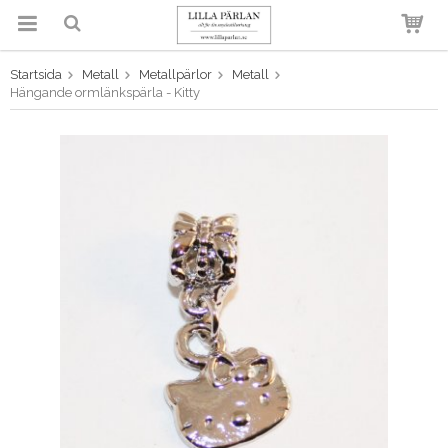
Startsida
Metall
Metallpärlor
Metall
Produkten har blivit tillagd i
Hängande ormlänkspärla - Kitty
varukorgen